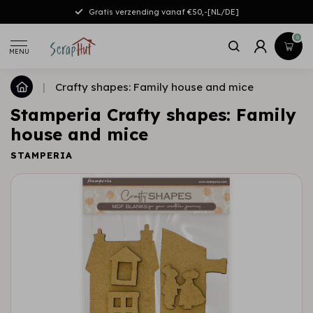
Gratis verzending vanaf €50,-[NL/DE]
0
MENU
|
Crafty shapes: Family house and mice
Stamperia Crafty shapes: Family
house and mice
STAMPERIA