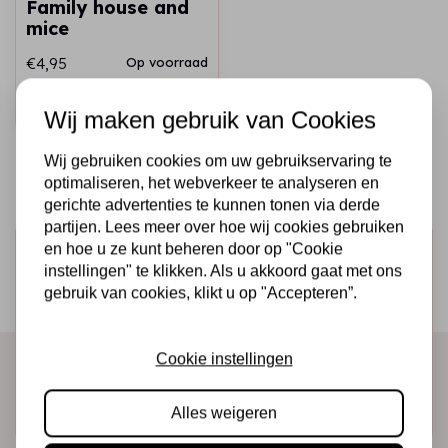
Family house and
mice
€4,95
Op voorraad
Snel toevoegen
Wij maken gebruik van Cookies
Wij gebruiken cookies om uw gebruikservaring te
optimaliseren, het webverkeer te analyseren en
gerichte advertenties te kunnen tonen via derde
partijen. Lees meer over hoe wij cookies gebruiken
en hoe u ze kunt beheren door op "Cookie
Schrijf je in voor de nieuwsbrief
instellingen" te klikken. Als u akkoord gaat met ons
Ontvang als eerste onze actie en nieuwe producten
gebruik van cookies, klikt u op "Accepteren”.
direct in je mailbox!
Cookie instellingen
Abonneer
Alles weigeren