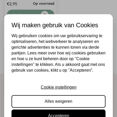
€2,95
Op voorraad
Snel toevoegen
Wij maken gebruik van Cookies
Wij gebruiken cookies om uw gebruikservaring te
optimaliseren, het webverkeer te analyseren en
gerichte advertenties te kunnen tonen via derde
Schrijf je in voor de nieuwsbrief
partijen. Lees meer over hoe wij cookies gebruiken
en hoe u ze kunt beheren door op "Cookie
Ontvang als eerste onze actie en nieuwe producten
instellingen" te klikken. Als u akkoord gaat met ons
direct in je mailbox!
gebruik van cookies, klikt u op "Accepteren”.
Cookie instellingen
Abonneer
Alles weigeren
Accepteren