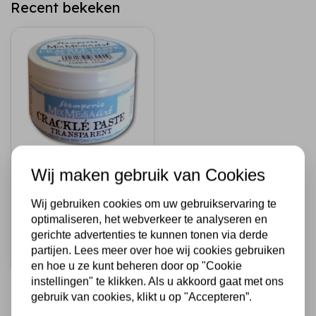
Recent bekeken
STAMPERIA
Wij maken gebruik van Cookies
Crackle Paste 150
ml. Transparent
Wij gebruiken cookies om uw gebruikservaring te
optimaliseren, het webverkeer te analyseren en
€8,95
Op voorraad
gerichte advertenties te kunnen tonen via derde
partijen. Lees meer over hoe wij cookies gebruiken
Snel toevoegen
en hoe u ze kunt beheren door op "Cookie
instellingen" te klikken. Als u akkoord gaat met ons
gebruik van cookies, klikt u op "Accepteren”.