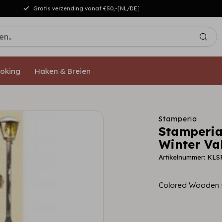
Gratis verzending vanaf €50,-[NL/DE]
oking
Haken & Breien
Stamperia
Stamperia
Winter Va
Artikelnummer: KLS
Colored Wooden s