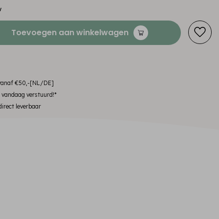
w
Toevoegen aan winkelwagen
 vanaf €50,-[NL/DE]
, vandaag verstuurd!*
irect leverbaar