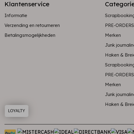
Klantenservice
Categori
Informatie
Scrapbookin
Verzending en retourneren
PRE-ORDERS
Betalingsmogelijkheden
Merken
Junk journali
Haken & Brei
Scrapbookin
PRE-ORDERS
Merken
Junk journali
Haken & Brei
LOYALTY