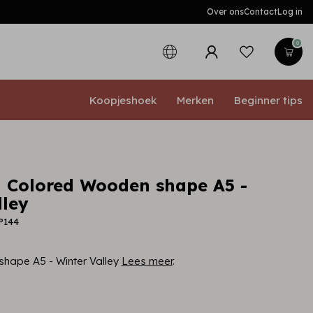
Over ons
Contact
Log in
0
Koopjeshoek
Merken
Beginner tips
 Colored Wooden shape A5 -
lley
P144
hape A5 - Winter Valley
Lees meer
.