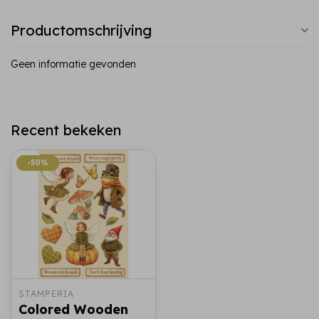
Productomschrijving
Geen informatie gevonden
Recent bekeken
-50%
-50%
STAMPERIA
Colored Wooden