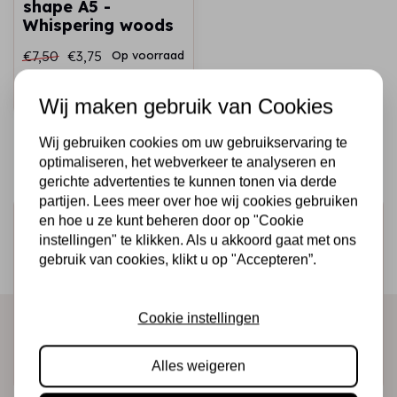
shape A5 -
Whispering woods
€7,50
€3,75
Op voorraad
Snel toevoegen
Wij maken gebruik van Cookies
Wij gebruiken cookies om uw gebruikservaring te
optimaliseren, het webverkeer te analyseren en
gerichte advertenties te kunnen tonen via derde
partijen. Lees meer over hoe wij cookies gebruiken
en hoe u ze kunt beheren door op "Cookie
Schrijf je in voor de nieuwsbrief
instellingen" te klikken. Als u akkoord gaat met ons
Ontvang als eerste onze actie en nieuwe producten
gebruik van cookies, klikt u op "Accepteren”.
direct in je mailbox!
Cookie instellingen
Abonneer
Alles weigeren