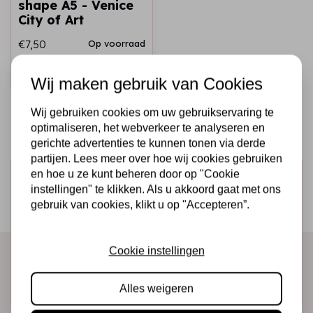
shape A5 - Venice
City of Art
€7,50
Op voorraad
Snel toevoegen
Wij maken gebruik van Cookies
Wij gebruiken cookies om uw gebruikservaring te
optimaliseren, het webverkeer te analyseren en
gerichte advertenties te kunnen tonen via derde
partijen. Lees meer over hoe wij cookies gebruiken
en hoe u ze kunt beheren door op "Cookie
Schrijf je in voor de nieuwsbrief
instellingen" te klikken. Als u akkoord gaat met ons
Ontvang als eerste onze actie en nieuwe producten
gebruik van cookies, klikt u op "Accepteren”.
direct in je mailbox!
Cookie instellingen
Abonneer
Alles weigeren