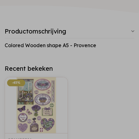
Productomschrijving
Colored Wooden shape A5 - Provence
Recent bekeken
-45%
-45%