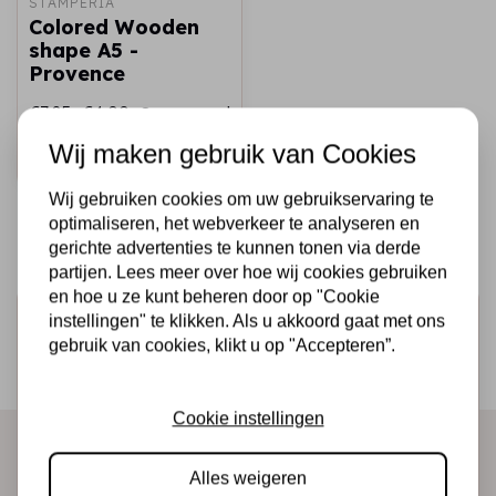
STAMPERIA
Colored Wooden
shape A5 -
Provence
€7,25
€4,00
Op voorraad
Wij maken gebruik van Cookies
Snel toevoegen
Wij gebruiken cookies om uw gebruikservaring te
optimaliseren, het webverkeer te analyseren en
gerichte advertenties te kunnen tonen via derde
partijen. Lees meer over hoe wij cookies gebruiken
en hoe u ze kunt beheren door op "Cookie
Schrijf je in voor de nieuwsbrief
instellingen" te klikken. Als u akkoord gaat met ons
gebruik van cookies, klikt u op "Accepteren”.
Ontvang als eerste onze actie en nieuwe producten
direct in je mailbox!
Cookie instellingen
Alles weigeren
Abonneer