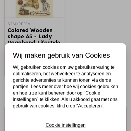
STAMPERIA
Colored Wooden
shape A5 - Lady
Vagabond Lifestyle
cat
Wij maken gebruik van Cookies
€6,50
€4,00
Op voorraad
Wij gebruiken cookies om uw gebruikservaring te
Snel toevoegen
optimaliseren, het webverkeer te analyseren en
gerichte advertenties te kunnen tonen via derde
partijen. Lees meer over hoe wij cookies gebruiken
en hoe u ze kunt beheren door op "Cookie
instellingen" te klikken. Als u akkoord gaat met ons
gebruik van cookies, klikt u op "Accepteren”.
Schrijf je in voor de nieuwsbrief
Ontvang als eerste onze actie en nieuwe producten
Cookie instellingen