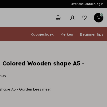
Over ons
Contact
Log in
0
Koopjeshoek
Merken
Beginner tips
 Colored Wooden shape A5 -
P159
shape A5 - Garden
Lees meer
.