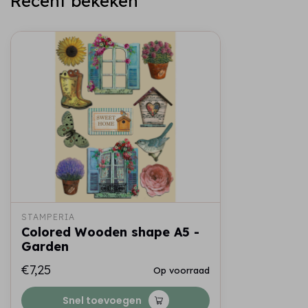
Recent bekeken
STAMPERIA
Colored Wooden shape A5 -
Garden
€7,25
Op voorraad
Snel toevoegen