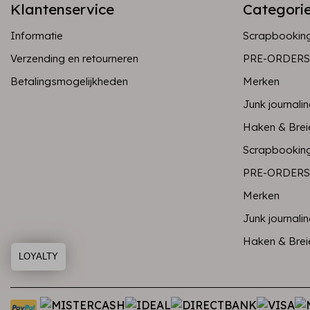
Klantenservice
Categori
Informatie
Scrapbookin
Verzending en retourneren
PRE-ORDERS
Betalingsmogelijkheden
Merken
Junk journali
Haken & Brei
Scrapbookin
PRE-ORDERS
Merken
Junk journali
Haken & Brei
LOYALTY