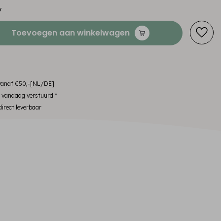
w
Toevoegen aan winkelwagen
 vanaf €50,-[NL/DE]
, vandaag verstuurd!*
irect leverbaar