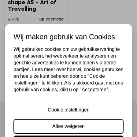
shape A5 - Art of
Travelling
€7,25
Op voorraad
Snel toevoegen
Wij maken gebruik van Cookies
Wij gebruiken cookies om uw gebruikservaring te
optimaliseren, het webverkeer te analyseren en
gerichte advertenties te kunnen tonen via derde
partijen. Lees meer over hoe wij cookies gebruiken
en hoe u ze kunt beheren door op "Cookie
Schrijf je in voor de nieuwsbrief
instellingen" te klikken. Als u akkoord gaat met ons
Ontvang als eerste onze actie en nieuwe producten
gebruik van cookies, klikt u op "Accepteren”.
direct in je mailbox!
Cookie instellingen
Abonneer
Alles weigeren