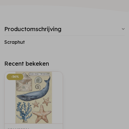
Productomschrijving
Scraphut
Recent bekeken
-54%
-54%