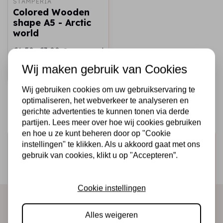
STAMPERIA
Colored Wooden
shape A5 - Arctic
world
€6,50
€3,00
Op voorraad
Wij maken gebruik van Cookies
Snel toevoegen
Wij gebruiken cookies om uw gebruikservaring te
optimaliseren, het webverkeer te analyseren en
gerichte advertenties te kunnen tonen via derde
partijen. Lees meer over hoe wij cookies gebruiken
en hoe u ze kunt beheren door op "Cookie
Schrijf je in voor de nieuwsbrief
instellingen" te klikken. Als u akkoord gaat met ons
gebruik van cookies, klikt u op "Accepteren”.
Ontvang als eerste onze actie en nieuwe producten
direct in je mailbox!
Cookie instellingen
Alles weigeren
Abonneer