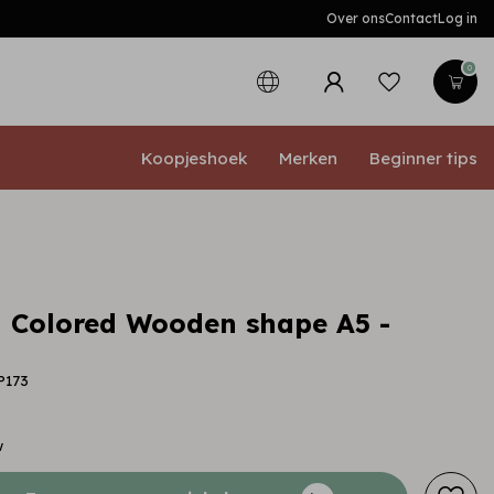
Over ons
Contact
Log in
0
Koopjeshoek
Merken
Beginner tips
 Colored Wooden shape A5 -
P173
w