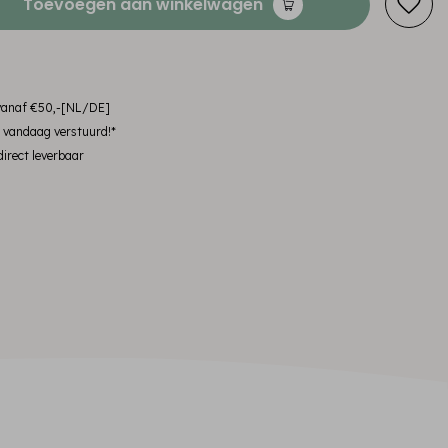
Toevoegen aan winkelwagen
 vanaf €50,-[NL/DE]
, vandaag verstuurd!*
irect leverbaar