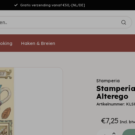
Gratis verzending vanaf €50,-[NL/DE]
oking
Haken & Breien
Stamperia
Stamperia
Alterego
Artikelnummer: KLS
€7,25
Incl. bt