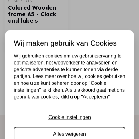
STAMPERIA
Colored Wooden
frame A5 - Clock
and labels
€6,50
Op voorraad
Wij maken gebruik van Cookies
Snel toevoegen
Wij gebruiken cookies om uw gebruikservaring te
optimaliseren, het webverkeer te analyseren en
gerichte advertenties te kunnen tonen via derde
partijen. Lees meer over hoe wij cookies gebruiken
en hoe u ze kunt beheren door op "Cookie
Schrijf je in voor de nieuwsbrief
instellingen" te klikken. Als u akkoord gaat met ons
gebruik van cookies, klikt u op "Accepteren”.
Ontvang als eerste onze actie en nieuwe producten
direct in je mailbox!
Cookie instellingen
Alles weigeren
Abonneer