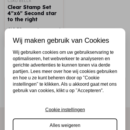
CIAO BELLA
Clear Stamp Set
4"x6" Second star
to the right
€10,50
Op voorraad
Wij maken gebruik van Cookies
Snel toevoegen
Wij gebruiken cookies om uw gebruikservaring te
optimaliseren, het webverkeer te analyseren en
gerichte advertenties te kunnen tonen via derde
partijen. Lees meer over hoe wij cookies gebruiken
en hoe u ze kunt beheren door op "Cookie
Schrijf je in voor de nieuwsbrief
instellingen" te klikken. Als u akkoord gaat met ons
gebruik van cookies, klikt u op "Accepteren”.
Ontvang als eerste onze actie en nieuwe producten
direct in je mailbox!
Cookie instellingen
Alles weigeren
Abonneer