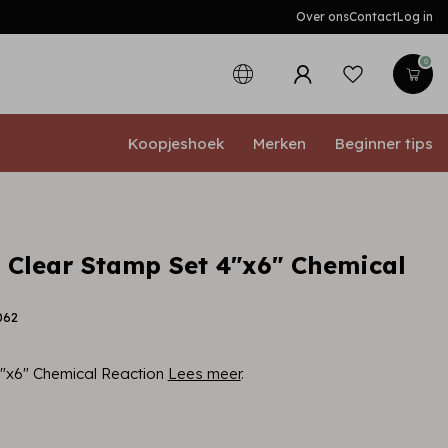
Over ons
Contact
Log in
0
Koopjeshoek
Merken
Beginner tips
a Clear Stamp Set 4"x6" Chemical
062
4"x6" Chemical Reaction
Lees meer
.