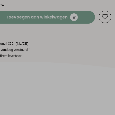
btw
Toevoegen aan winkelwagen
 vanaf €50,-[NL/DE]
, vandaag verstuurd!*
irect leverbaar