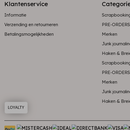
Klantenservice
Categori
Informatie
Scrapbookin
Verzending en retourneren
PRE-ORDERS
Betalingsmogelijkheden
Merken
Junk journali
Haken & Brei
Scrapbookin
PRE-ORDERS
Merken
Junk journali
Haken & Brei
LOYALTY