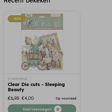
Recent bekeken
-42%
-42%
STAMPERIA
Clear Die cuts - Sleeping
Beauty
€6,95
€4,00
Op voorraad
Snel toevoegen