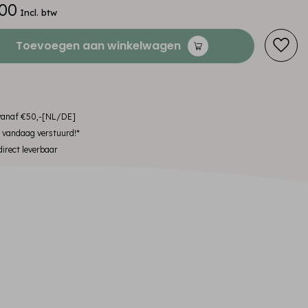
00
Incl. btw
Toevoegen aan winkelwagen
 vanaf €50,-[NL/DE]
, vandaag verstuurd!*
irect leverbaar