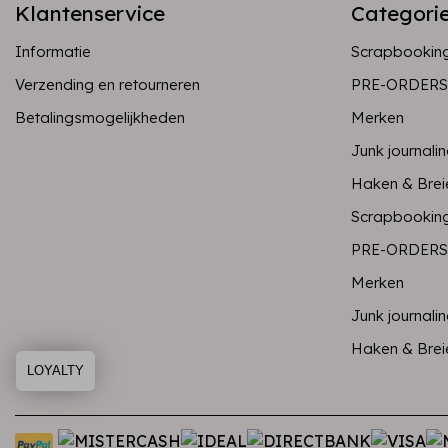
Klantenservice
Categori
Informatie
Scrapbookin
Verzending en retourneren
PRE-ORDERS
Betalingsmogelijkheden
Merken
Junk journali
Haken & Brei
Scrapbookin
PRE-ORDERS
Merken
Junk journali
Haken & Brei
LOYALTY