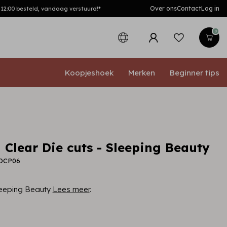
Over ons
Contact
Log in
0
Koopjeshoek
Merken
Beginner tips
 Clear Die cuts - Sleeping Beauty
LDCP06
Sleeping Beauty
Lees meer
.