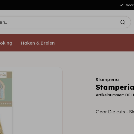
Gratis verzending vanaf €50,-[NL/DE]
oking
Haken & Breien
Stamperia
Stamperia
Artikelnummer: DF
Clear Die cuts - 