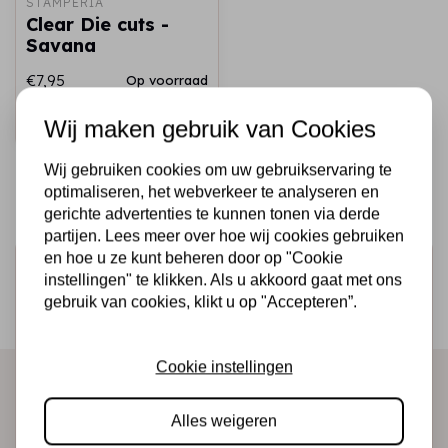
STAMPERIA
Clear Die cuts -
Savana
€7,95
Op voorraad
Snel toevoegen
Wij maken gebruik van Cookies
Wij gebruiken cookies om uw gebruikservaring te
optimaliseren, het webverkeer te analyseren en
gerichte advertenties te kunnen tonen via derde
partijen. Lees meer over hoe wij cookies gebruiken
en hoe u ze kunt beheren door op "Cookie
Schrijf je in voor de nieuwsbrief
instellingen" te klikken. Als u akkoord gaat met ons
Ontvang als eerste onze actie en nieuwe producten
gebruik van cookies, klikt u op "Accepteren”.
direct in je mailbox!
Cookie instellingen
Abonneer
Alles weigeren