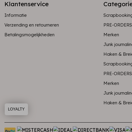
Klantenservice
Categori
Informatie
Scrapbookin
Verzending en retourneren
PRE-ORDERS
Betalingsmogelijkheden
Merken
Junk journali
Haken & Brei
Scrapbookin
PRE-ORDERS
Merken
Junk journali
Haken & Brei
LOYALTY