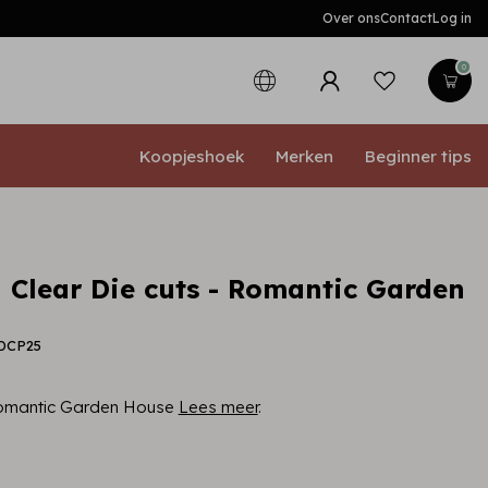
Over ons
Contact
Log in
0
Koopjeshoek
Merken
Beginner tips
 Clear Die cuts - Romantic Garden
LDCP25
 Romantic Garden House
Lees meer
.