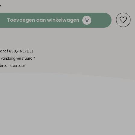
w
Toevoegen aan winkelwagen
 vanaf €50,-[NL/DE]
, vandaag verstuurd!*
irect leverbaar