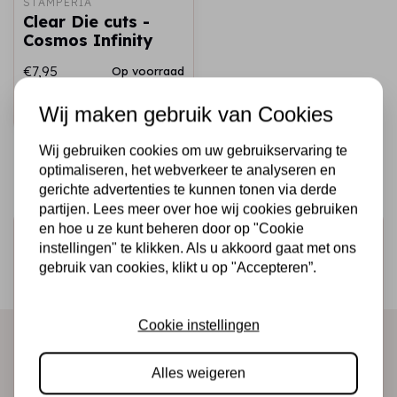
STAMPERIA
Clear Die cuts -
Cosmos Infinity
€7,95
Op voorraad
Snel toevoegen
Wij maken gebruik van Cookies
Wij gebruiken cookies om uw gebruikservaring te
optimaliseren, het webverkeer te analyseren en
gerichte advertenties te kunnen tonen via derde
partijen. Lees meer over hoe wij cookies gebruiken
en hoe u ze kunt beheren door op "Cookie
Schrijf je in voor de nieuwsbrief
instellingen" te klikken. Als u akkoord gaat met ons
Ontvang als eerste onze actie en nieuwe producten
gebruik van cookies, klikt u op "Accepteren”.
direct in je mailbox!
Cookie instellingen
Abonneer
Alles weigeren