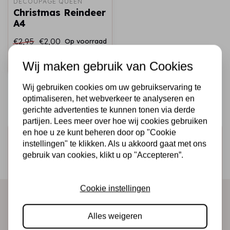
DECOUPAGE QUEEN
Christmas Reindeer
A4
€2,95
€2,00
Op voorraad
Snel toevoegen
Wij maken gebruik van Cookies
Wij gebruiken cookies om uw gebruikservaring te
optimaliseren, het webverkeer te analyseren en
gerichte advertenties te kunnen tonen via derde
partijen. Lees meer over hoe wij cookies gebruiken
en hoe u ze kunt beheren door op "Cookie
Schrijf je in voor de nieuwsbrief
instellingen" te klikken. Als u akkoord gaat met ons
Ontvang als eerste onze actie en nieuwe producten
gebruik van cookies, klikt u op "Accepteren”.
direct in je mailbox!
Cookie instellingen
Abonneer
Alles weigeren