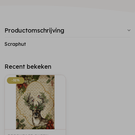
Productomschrijving
Scraphut
Recent bekeken
-32%
-32%