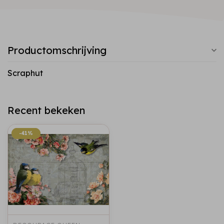
Productomschrijving
Scraphut
Recent bekeken
-41%
-41%