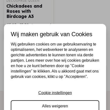
DECOUPAGE QUEEN
Chickadees and
Roses with
Birdcage A3
€5,95
€3,50
Op voorraad
Wij maken gebruik van Cookies
Snel toevoegen
Wij gebruiken cookies om uw gebruikservaring te
optimaliseren, het webverkeer te analyseren en
gerichte advertenties te kunnen tonen via derde
partijen. Lees meer over hoe wij cookies gebruiken
en hoe u ze kunt beheren door op "Cookie
Schrijf je in voor de nieuwsbrief
instellingen" te klikken. Als u akkoord gaat met ons
gebruik van cookies, klikt u op "Accepteren”.
Ontvang als eerste onze actie en nieuwe producten
direct in je mailbox!
Cookie instellingen
Alles weigeren
Abonneer