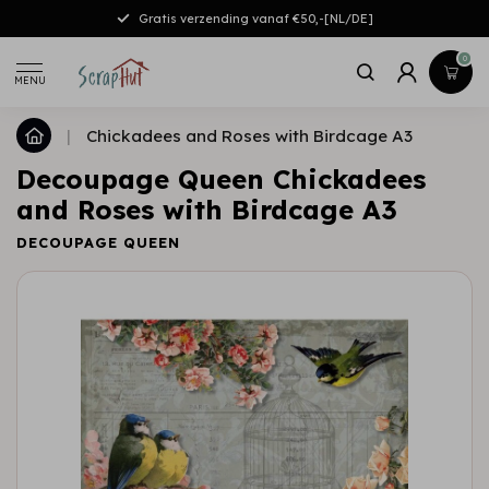
Gratis verzending vanaf €50,-[NL/DE]
0
MENU
|
Chickadees and Roses with Birdcage A3
Decoupage Queen Chickadees
and Roses with Birdcage A3
DECOUPAGE QUEEN