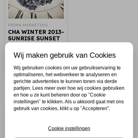
PRIMA MARKETING
CHA WINTER 2013-
SUNRISE SUNSET
COLLECTION
Wij maken gebruik van Cookies
€4,50
Op voorraad
Wij gebruiken cookies om uw gebruikservaring te
Snel toevoegen
optimaliseren, het webverkeer te analyseren en
gerichte advertenties te kunnen tonen via derde
partijen. Lees meer over hoe wij cookies gebruiken
en hoe u ze kunt beheren door op "Cookie
instellingen" te klikken. Als u akkoord gaat met ons
gebruik van cookies, klikt u op "Accepteren”.
Schrijf je in voor de nieuwsbrief
Ontvang als eerste onze actie en nieuwe producten
Cookie instellingen
direct in je mailbox!