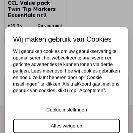
CCL Value pack
Twin Tip Markers
Essentials nr.2
€19,95
Op voorraad
Wij maken gebruik van Cookies
Snel toevoegen
Wij gebruiken cookies om uw gebruikservaring te
optimaliseren, het webverkeer te analyseren en
gerichte advertenties te kunnen tonen via derde
partijen. Lees meer over hoe wij cookies gebruiken
en hoe u ze kunt beheren door op "Cookie
Schrijf je in voor de nieuwsbrief
instellingen" te klikken. Als u akkoord gaat met ons
gebruik van cookies, klikt u op "Accepteren”.
Ontvang als eerste onze actie en nieuwe producten
direct in je mailbox!
Cookie instellingen
Abonneer
Alles weigeren