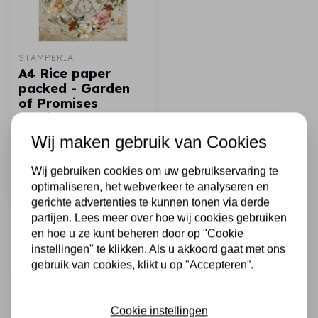
STAMPERIA
A4 Rice paper
packed - Garden
of Promises
cherish every
moment clock
Wij maken gebruik van Cookies
€1,95
Op voorraad
Wij gebruiken cookies om uw gebruikservaring te
optimaliseren, het webverkeer te analyseren en
Snel toevoegen
gerichte advertenties te kunnen tonen via derde
partijen. Lees meer over hoe wij cookies gebruiken
en hoe u ze kunt beheren door op "Cookie
instellingen" te klikken. Als u akkoord gaat met ons
gebruik van cookies, klikt u op "Accepteren”.
Schrijf je in voor de nieuwsbrief
Cookie instellingen
Ontvang als eerste onze actie en nieuwe producten