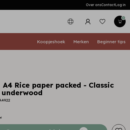
Over ons
Contact
Log in
0
Koopjeshoek
Merken
Beginner tips
 A4 Rice paper packed - Classic
s underwood
A4922
w