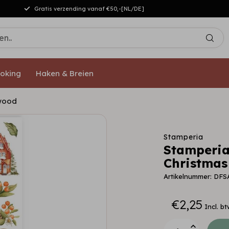
Gratis verzending vanaf €50,-[NL/DE]
oking
Haken & Breien
rwood
Stamperia
Stamperia
Christma
Artikelnummer: DFS
€2,25
Incl. bt