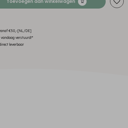
Toevoegen aan winkelwagen
 vanaf €50,-[NL/DE]
, vandaag verstuurd!*
irect leverbaar