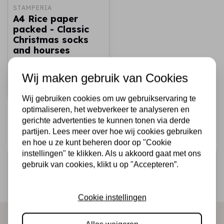
STAMPERIA
A4 Rice paper
packed - Classic
Christmas socks
and hourses
€2,25
Op voorraad
Wij maken gebruik van Cookies
Snel toevoegen
Wij gebruiken cookies om uw gebruikservaring te
optimaliseren, het webverkeer te analyseren en
gerichte advertenties te kunnen tonen via derde
partijen. Lees meer over hoe wij cookies gebruiken
en hoe u ze kunt beheren door op "Cookie
instellingen" te klikken. Als u akkoord gaat met ons
Schrijf je in voor de nieuwsbrief
gebruik van cookies, klikt u op "Accepteren”.
Ontvang als eerste onze actie en nieuwe producten
direct in je mailbox!
Cookie instellingen