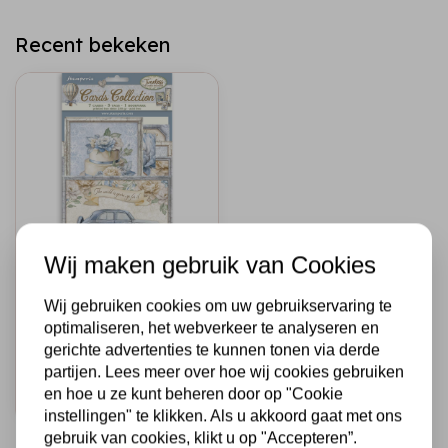
Recent bekeken
Wij maken gebruik van Cookies
STAMPERIA
Cards Collection -
Wij gebruiken cookies om uw gebruikservaring te
Timeless
optimaliseren, het webverkeer te analyseren en
gerichte advertenties te kunnen tonen via derde
€6,75
Op voorraad
partijen. Lees meer over hoe wij cookies gebruiken
en hoe u ze kunt beheren door op "Cookie
Snel toevoegen
instellingen" te klikken. Als u akkoord gaat met ons
gebruik van cookies, klikt u op "Accepteren”.