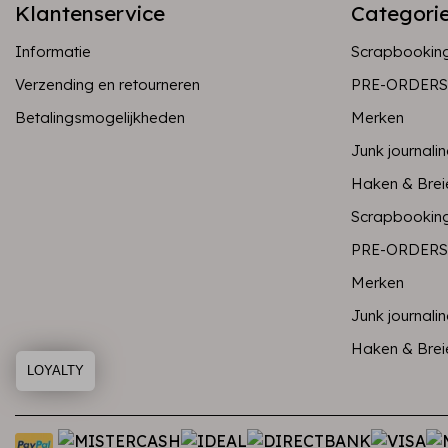
Klantenservice
Categori
Informatie
Scrapbookin
Verzending en retourneren
PRE-ORDERS
Betalingsmogelijkheden
Merken
Junk journali
Haken & Brei
Scrapbookin
PRE-ORDERS
Merken
Junk journali
Haken & Brei
LOYALTY