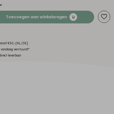
tw
Toevoegen aan winkelwagen
 vanaf €50,-[NL/DE]
, vandaag verstuurd!*
irect leverbaar