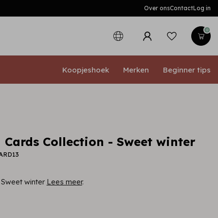
Over ons
Contact
Log in
0
Koopjeshoek
Merken
Beginner tips
 Cards Collection - Sweet winter
CARD13
- Sweet winter
Lees meer
.