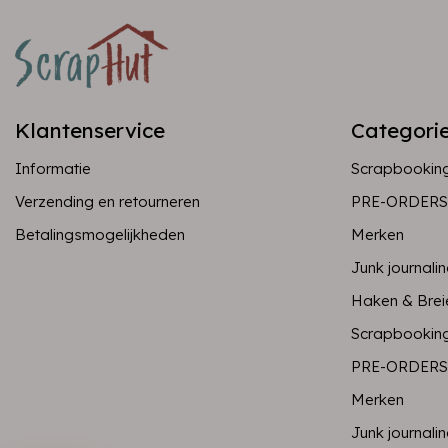
Klantenservice
Categori
Informatie
Scrapbookin
Verzending en retourneren
PRE-ORDERS
Betalingsmogelijkheden
Merken
Junk journali
Haken & Brei
Scrapbookin
PRE-ORDERS
Merken
Junk journali