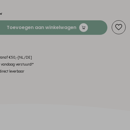
tw
Toevoegen aan winkelwagen
 vanaf €50,-[NL/DE]
, vandaag verstuurd!*
irect leverbaar