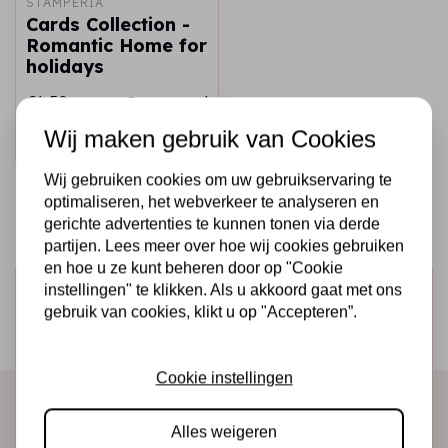
STAMPERIA
Cards Collection -
Romantic Home for
holidays
€6,50
Op voorraad
Wij maken gebruik van Cookies
Snel toevoegen
Wij gebruiken cookies om uw gebruikservaring te
optimaliseren, het webverkeer te analyseren en
gerichte advertenties te kunnen tonen via derde
partijen. Lees meer over hoe wij cookies gebruiken
en hoe u ze kunt beheren door op "Cookie
Schrijf je in voor de nieuwsbrief
instellingen" te klikken. Als u akkoord gaat met ons
gebruik van cookies, klikt u op "Accepteren”.
Ontvang als eerste onze actie en nieuwe producten
direct in je mailbox!
Cookie instellingen
Alles weigeren
Abonneer