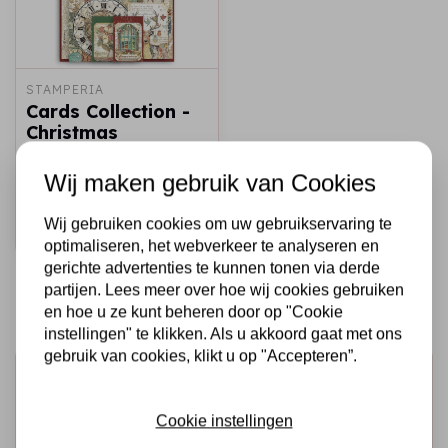
STAMPERIA
Cards Collection -
Christmas
Greetings
Wij maken gebruik van Cookies
€6,50
Op voorraad
Wij gebruiken cookies om uw gebruikservaring te
Snel toevoegen
optimaliseren, het webverkeer te analyseren en
gerichte advertenties te kunnen tonen via derde
partijen. Lees meer over hoe wij cookies gebruiken
en hoe u ze kunt beheren door op "Cookie
instellingen" te klikken. Als u akkoord gaat met ons
gebruik van cookies, klikt u op "Accepteren”.
Schrijf je in voor de nieuwsbrief
Ontvang als eerste onze actie en nieuwe producten
Cookie instellingen
direct in je mailbox!