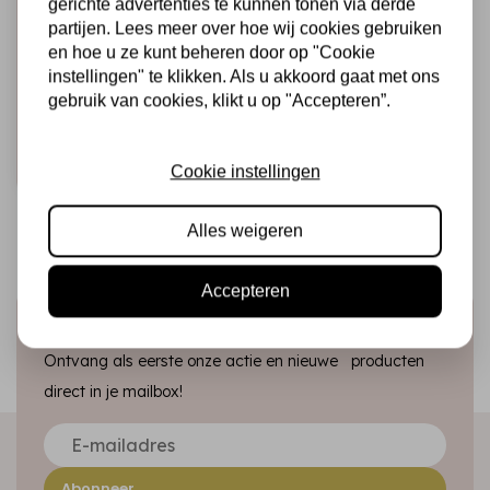
gerichte advertenties te kunnen tonen via derde
CADENCE
partijen. Lees meer over hoe wij cookies gebruiken
Cadence Hybrid
en hoe u ze kunt beheren door op "Cookie
Acrylverf 120 ml
instellingen" te klikken. Als u akkoord gaat met ons
Leaf Green
gebruik van cookies, klikt u op "Accepteren”.
€4,25
Op voorraad
Snel toevoegen
Cookie instellingen
Alles weigeren
Accepteren
Schrijf je in voor de nieuwsbrief
Ontvang als eerste onze actie en nieuwe producten
direct in je mailbox!
Abonneer