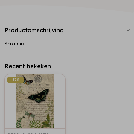
Productomschrijving
Scraphut
Recent bekeken
-32%
-32%