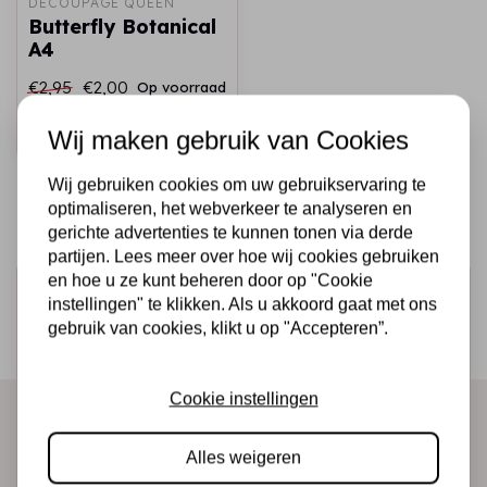
DECOUPAGE QUEEN
Butterfly Botanical
A4
€2,95
€2,00
Op voorraad
Snel toevoegen
Wij maken gebruik van Cookies
Wij gebruiken cookies om uw gebruikservaring te
optimaliseren, het webverkeer te analyseren en
gerichte advertenties te kunnen tonen via derde
partijen. Lees meer over hoe wij cookies gebruiken
en hoe u ze kunt beheren door op "Cookie
Schrijf je in voor de nieuwsbrief
instellingen" te klikken. Als u akkoord gaat met ons
Ontvang als eerste onze actie en nieuwe producten
gebruik van cookies, klikt u op "Accepteren”.
direct in je mailbox!
Cookie instellingen
Abonneer
Alles weigeren