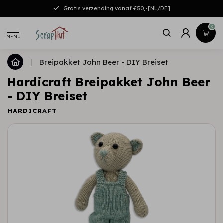
Gratis verzending vanaf €50,-[NL/DE]
0
MENU
|
Breipakket John Beer - DIY Breiset
Hardicraft Breipakket John Beer
- DIY Breiset
HARDICRAFT