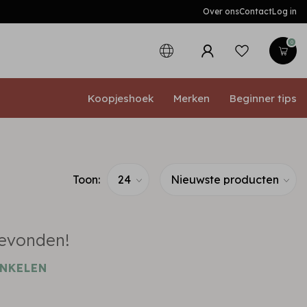
Over ons
Contact
Log in
0
Koopjeshoek
Merken
Beginner tips
Toon:
evonden!
INKELEN