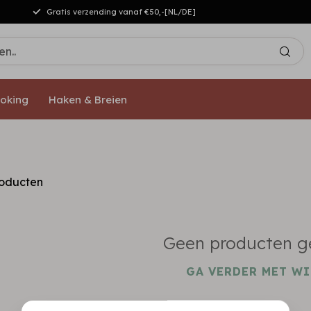
Gratis verzending vanaf €50,-[NL/DE]
oking
Haken & Breien
oducten
Geen producten g
GA VERDER MET W