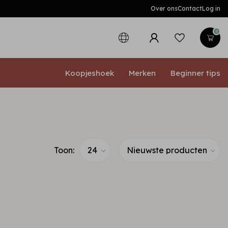
Over ons
Contact
Log in
0
Koopjeshoek
Merken
Beginner tips
Toon: