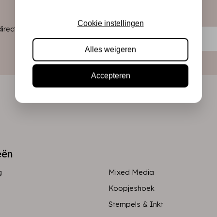
Cookie instellingen
ect in je
Alles weigeren
Accepteren
eën
g
Mixed Media
Koopjeshoek
Stempels & Inkt