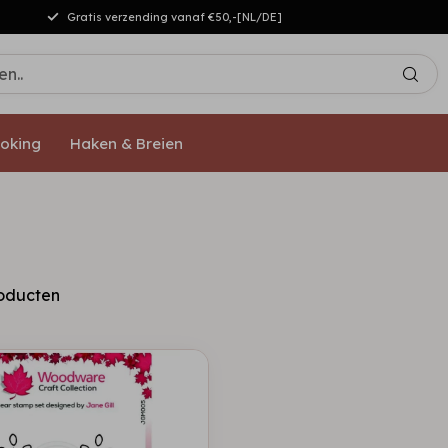
Gratis verzending vanaf €50,-[NL/DE]
oking
Haken & Breien
oducten