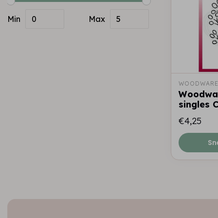
Min
Max
WOODWAR
Woodwar
singles C
€4,25
Sn