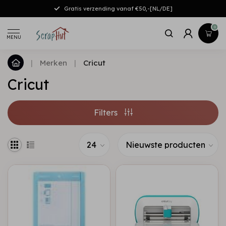
Gratis verzending vanaf €50,-[NL/DE]
0
MENU
|
Merken
|
Cricut
Cricut
Filters