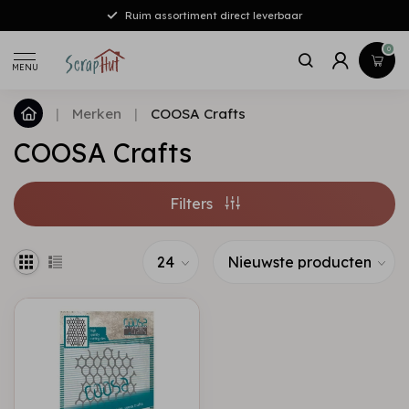
Ruim assortiment direct leverbaar
0
MENU
|
Merken
|
COOSA Crafts
COOSA Crafts
Filters