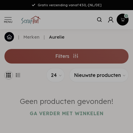
Gratis verzending vanaf €50,-[NL/DE]
0
MENU
|
Merken
|
Aurelie
Filters
Geen producten gevonden!
GA VERDER MET WINKELEN