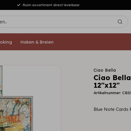
Gratis verzending vanaf €50,-[NL/DE]
oking
Haken & Breien
Ciao Bella
Ciao Bell
12"x12"
Artikelnummer: CBS
Blue Note Cards 