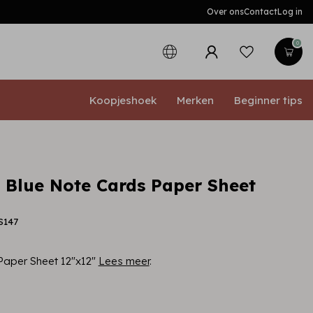
Over ons
Contact
Log in
0
Koopjeshoek
Merken
Beginner tips
a Blue Note Cards Paper Sheet
S147
Paper Sheet 12"x12"
Lees meer
.