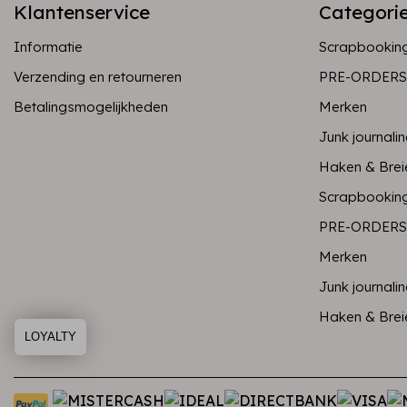
Klantenservice
Categori
Informatie
Scrapbookin
Verzending en retourneren
PRE-ORDERS
Betalingsmogelijkheden
Merken
Junk journali
Haken & Brei
Scrapbookin
PRE-ORDERS
Merken
Junk journali
Haken & Brei
LOYALTY