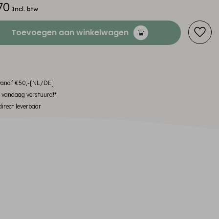
70
Incl. btw
Toevoegen aan winkelwagen
 vanaf €50,-[NL/DE]
, vandaag verstuurd!*
irect leverbaar