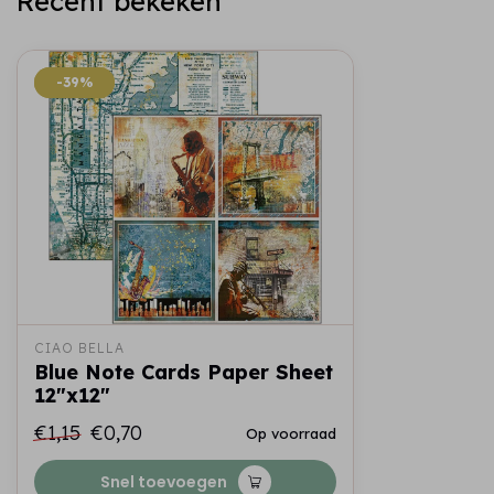
Recent bekeken
-39%
-39%
CIAO BELLA
Blue Note Cards Paper Sheet
12"x12"
€1,15
€0,70
Op voorraad
Snel toevoegen