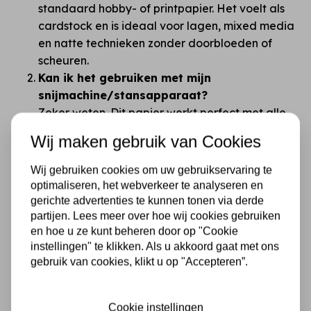
standaard hobby- of printpapier. Het voelt als
cardstock en is ideaal voor lagen, mixed media
en natte technieken zonder doorbloeden of
scheuren.
Kan ik het gebruiken met mijn
snijmachine/stansapparaat?
Zeker weten. Dit papier werkt perfect met alle
gangbare snijmachines en stansen. Door de
Wij maken gebruik van Cookies
dikte krijg je strakke, professionele snijlijnen
zonder rafels.
Wij gebruiken cookies om uw gebruikservaring te
Is dubbelzijdig papier niet verwarrend?
optimaliseren, het webverkeer te analyseren en
Dat begrijpen we. Juist daarom zijn de designs
gerichte advertenties te kunnen tonen via derde
zo gekozen dat je altijd iets moois overhoudt.
partijen. Lees meer over hoe wij cookies gebruiken
en hoe u ze kunt beheren door op "Cookie
Tip: eerst bladeren en combineren, daarna pas
instellingen" te klikken. Als u akkoord gaat met ons
knippen!
gebruik van cookies, klikt u op "Accepteren”.
Wat maakt Stamperia beter dan
goedkopere merken zoals Action?
Het verschil zit in alles: dikte, printkwaliteit,
Cookie instellingen