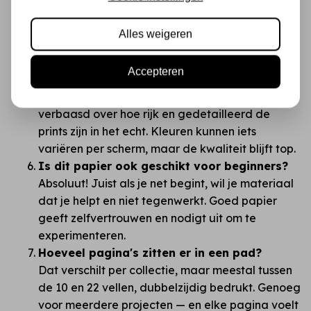
kleurintensiteit en de manier waarop het papier
aanvoelt. Je merkt direct dat dit geen "budget"
Alles weigeren
materiaal is, maar een creatief canvas.
Zijn de kleuren in het echt zoals op de
Accepteren
foto's?
Meestal zelfs mooier! Klanten zijn vaak
verbaasd over hoe rijk en gedetailleerd de
prints zijn in het echt. Kleuren kunnen iets
variëren per scherm, maar de kwaliteit blijft top.
Is dit papier ook geschikt voor beginners?
Absoluut! Juist als je net begint, wil je materiaal
dat je helpt en niet tegenwerkt. Goed papier
geeft zelfvertrouwen en nodigt uit om te
experimenteren.
Hoeveel pagina's zitten er in een pad?
Dat verschilt per collectie, maar meestal tussen
de 10 en 22 vellen, dubbelzijdig bedrukt. Genoeg
voor meerdere projecten — en elke pagina voelt