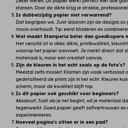
Zeker weten. Dit papier werkt perfect met alle ga
stansen. Door de dikte krijg je strakke, professionele
Is dubbelzijdig papier niet verwarrend?
Dat begrijpen we. Juist daarom zijn de designs zo g
moois overhoudt. Tip: eerst bladeren en combinere
Wat maakt Stamperia beter dan goedkopere m
Het verschil zit in alles: dikte, printkwaliteit, kleur
waarop het papier aanvoelt. Je merkt direct dat 
materiaal is, maar een creatief canvas.
Zijn de kleuren in het echt zoals op de foto's?
Meestal zelfs mooier! Klanten zijn vaak verbaasd o
gedetailleerd de prints zijn in het echt. Kleuren ku
scherm, maar de kwaliteit blijft top.
Is dit papier ook geschikt voor beginners?
Absoluut! Juist als je net begint, wil je materiaal da
tegenwerkt. Goed papier geeft zelfvertrouwen en n
experimenteren.
Hoeveel pagina's zitten er in een pad?