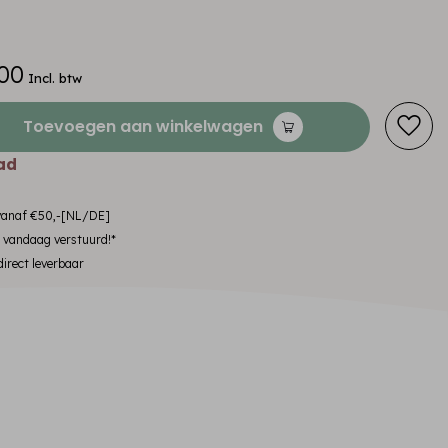
00
Incl. btw
Toevoegen aan winkelwagen
ad
 vanaf €50,-[NL/DE]
, vandaag verstuurd!*
irect leverbaar