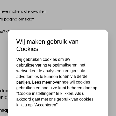
ieve makers die kwaliteit
ste pagina omslaat.
tie? Op = écht op.
Wij maken gebruik van
Cookies
Wij gebruiken cookies om uw
gebruikservaring te optimaliseren, het
webverkeer te analyseren en gerichte
advertenties te kunnen tonen via derde
partijen. Lees meer over hoe wij cookies
gebruiken en hoe u ze kunt beheren door op
andaard hobby- of
"Cookie instellingen" te klikken. Als u
oor lagen, mixed media en
akkoord gaat met ons gebruik van cookies,
klikt u op "Accepteren”.
ansapparaat?