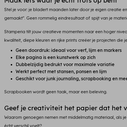
Maak iets waar je écht trots op bent
Stel je voor: je bladert maanden later door je eigen creatie e
gemaakt". Geen rommelig eindresultaat of spijt van je materi
Stamperia tilt jouw creatieve momenten naar een hoger nivea
kwaliteit, diepe kleuren en rijke prints creëer je projecten die je
Geen doordruk: ideaal voor verf, lijm en markers
Elke pagina is een kunstwerk op zich
Dubbelzijdig bedrukt voor maximale variatie
Werkt perfect met stansen, ponsen en lijm
Geschikt voor junk journaling, scrapbooking en me
Scrapbooken wordt geen taak, maar een beleving.
Geef je creativiteit het papier dat het 
Waarom genoegen nemen met middelmatig materiaal, als je
écht verschil voelt?