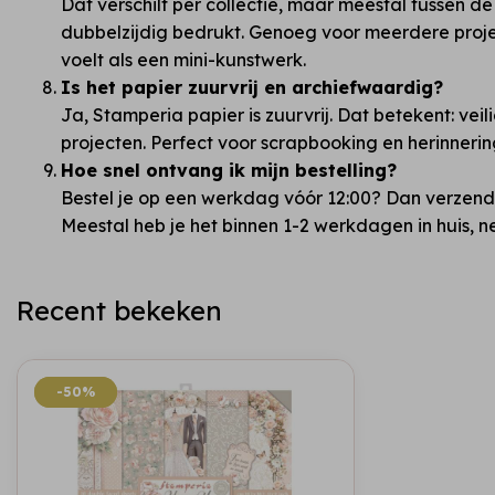
Dat verschilt per collectie, maar meestal tussen de 
dubbelzijdig bedrukt. Genoeg voor meerdere proj
voelt als een mini-kunstwerk.
Is het papier zuurvrij en archiefwaardig?
Ja, Stamperia papier is zuurvrij. Dat betekent: veil
projecten. Perfect voor scrapbooking en herinneri
Hoe snel ontvang ik mijn bestelling?
Bestel je op een werkdag vóór 12:00? Dan verzend
Meestal heb je het binnen 1-2 werkdagen in huis, ne
Recent bekeken
-50%
-50%