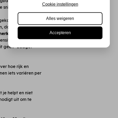
ngbare snijmachines en
Cookie instellingen
 snijlijnen zonder rafels.
Alles weigeren
ekozen dat je altijd iets
n, daarna pas knippen!
Accepteren
erken zoals Action?
intensiteit en de manier
dit geen "budget"
ver hoe rijk en
nnen iets variëren per
t je helpt en niet
odigt uit om te