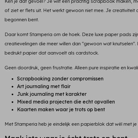
Ken je dat gevoel? Je wilt een prachtig scrapbook maken, ma
of ziet er flets uit. Het werkt gewoon niet mee. Je creativitei
begonnen bent.
Daar komt Stamperia om de hoek. Deze luxe paper pads zij
creatievelingen die meer willen dan "gewoon wat knutselen". De
bedrukt papier dat aanvoelt als cardstock.
Geen doordruk, geen frustratie. Alleen pure inspiratie en kwalit
Scrapbooking zonder compromissen
Art journaling met flair
Junk journaling met karakter
Mixed media projecten die echt opvallen
Kaarten maken waar je trots op bent
Met Stamperia heb je eindelijk een papierblok dat wél met j