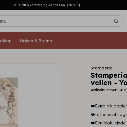
Gratis verzending vanaf €50,-[NL/DE]
oking
Haken & Breien
Stamperia
Stamperia
vellen - 
Artikelnummer: SB
❤️Extra dik papier,
❤️In het echt nóg
❤️Eén blok, einde