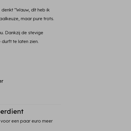
n denkt "Wauw, dít heb ik
aalkeuze, maar pure trots.
u. Dankzij de stevige
 durft te laten zien.
er
verdient
 voor een paar euro meer