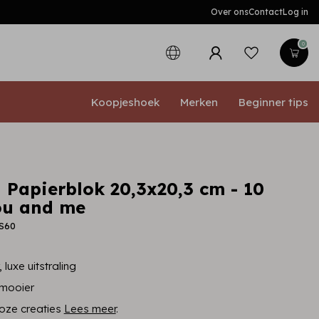
Over ons
Contact
Log in
0
Koopjeshoek
Merken
Beginner tips
 Papierblok 20,3x20,3 cm - 10
You and me
BS60
 luxe uitstraling
 mooier
loze creaties
Lees meer
.