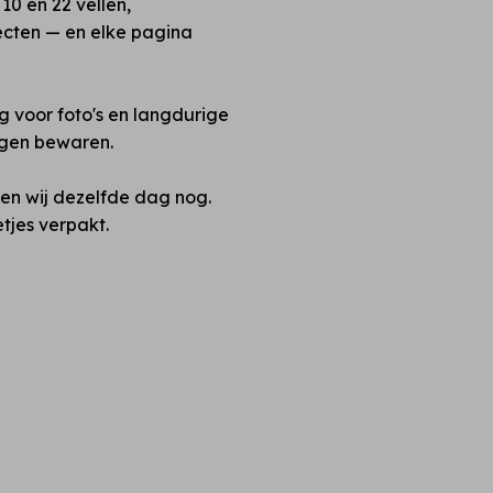
10 en 22 vellen,
ecten — en elke pagina
ig voor foto's en langdurige
ngen bewaren.
en wij dezelfde dag nog.
tjes verpakt.