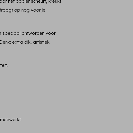
ar het papier scheurt, kreukt
t droogt op nog voor je
n speciaal ontworpen voor
nk: extra dik, artistiek
eit.
e meewerkt.