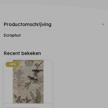
Productomschrijving
Scraphut
Recent bekeken
-41%
-41%