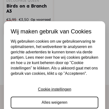
DECOUPAGE QUEEN
Birds on a Branch
A3
€5,95
€3,50
Op voorraad
Snel toevoegen
Wij maken gebruik van Cookies
Wij gebruiken cookies om uw gebruikservaring te
optimaliseren, het webverkeer te analyseren en
gerichte advertenties te kunnen tonen via derde
partijen. Lees meer over hoe wij cookies gebruiken
en hoe u ze kunt beheren door op "Cookie
Schrijf je in voor de nieuwsbrief
instellingen" te klikken. Als u akkoord gaat met ons
Ontvang als eerste onze actie en nieuwe producten
gebruik van cookies, klikt u op "Accepteren”.
direct in je mailbox!
Cookie instellingen
Abonneer
Alles weigeren