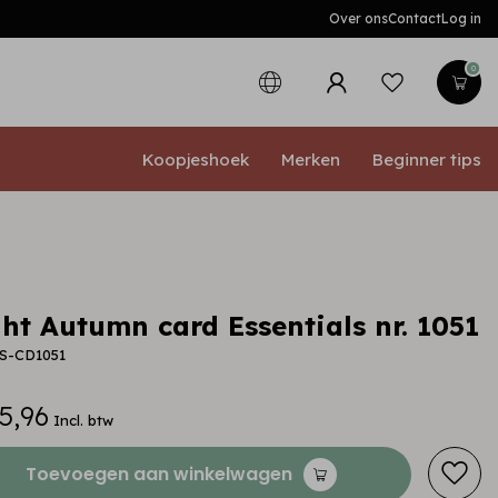
Over ons
Contact
Log in
0
Koopjeshoek
Merken
Beginner tips
ht Autumn card Essentials nr. 1051
ES-CD1051
5,96
Incl. btw
Toevoegen aan winkelwagen