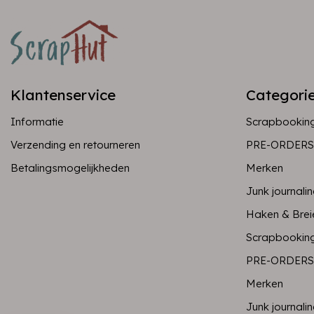
Klantenservice
Categori
Informatie
Scrapbookin
Verzending en retourneren
PRE-ORDERS
Betalingsmogelijkheden
Merken
Junk journali
Haken & Brei
Scrapbookin
PRE-ORDERS
Merken
Junk journali