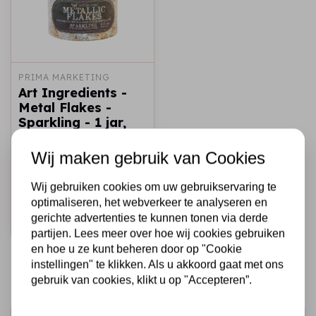
PRIMA MARKETING
Art Ingredients -
Metal Flakes -
Sparkling - 1 jar,
total weight 30g
including container
Wij maken gebruik van Cookies
/ foil
Wij gebruiken cookies om uw gebruikservaring te
€5,50
Op voorraad
optimaliseren, het webverkeer te analyseren en
gerichte advertenties te kunnen tonen via derde
Snel toevoegen
partijen. Lees meer over hoe wij cookies gebruiken
en hoe u ze kunt beheren door op "Cookie
instellingen" te klikken. Als u akkoord gaat met ons
gebruik van cookies, klikt u op "Accepteren”.