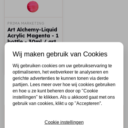
PRIMA MARKETING
Art Alchemy-Liquid
Acrylic Magenta - 1
bottle - 30ml / art
paint
Wij maken gebruik van Cookies
€6,50
Op voorraad
Wij gebruiken cookies om uw gebruikservaring te
Snel toevoegen
optimaliseren, het webverkeer te analyseren en
gerichte advertenties te kunnen tonen via derde
partijen. Lees meer over hoe wij cookies gebruiken
en hoe u ze kunt beheren door op "Cookie
instellingen" te klikken. Als u akkoord gaat met ons
gebruik van cookies, klikt u op "Accepteren”.
Schrijf je in voor de nieuwsbrief
Ontvang als eerste onze actie en nieuwe producten
Cookie instellingen