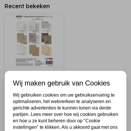
Recent bekeken
ARDEN CREATIVE STUDIO
Arden Creative
Wij maken gebruik van Cookies
Studio Vintage
Makers 6x8 Inch
Wij gebruiken cookies om uw gebruikservaring te
Paper Pack
optimaliseren, het webverkeer te analyseren en
Foundations
gerichte advertenties te kunnen tonen via derde
€8,95
Op voorraad
partijen. Lees meer over hoe wij cookies gebruiken
en hoe u ze kunt beheren door op "Cookie
Snel toevoegen
instellingen" te klikken. Als u akkoord gaat met ons