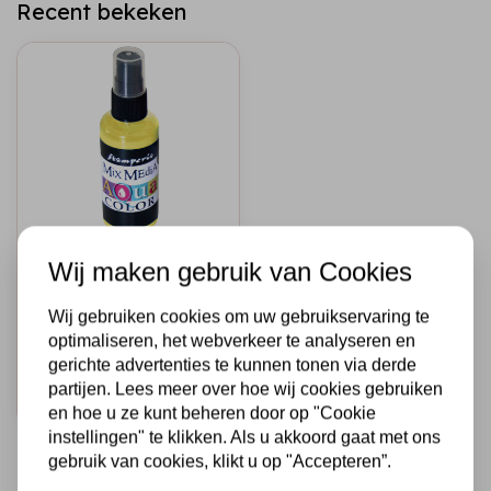
Recent bekeken
STAMPERIA
Wij maken gebruik van Cookies
Aquacolor spray
60ml. - Yellow
Wij gebruiken cookies om uw gebruikservaring te
optimaliseren, het webverkeer te analyseren en
€3,95
Op voorraad
gerichte advertenties te kunnen tonen via derde
partijen. Lees meer over hoe wij cookies gebruiken
Snel toevoegen
en hoe u ze kunt beheren door op "Cookie
instellingen" te klikken. Als u akkoord gaat met ons
gebruik van cookies, klikt u op "Accepteren”.