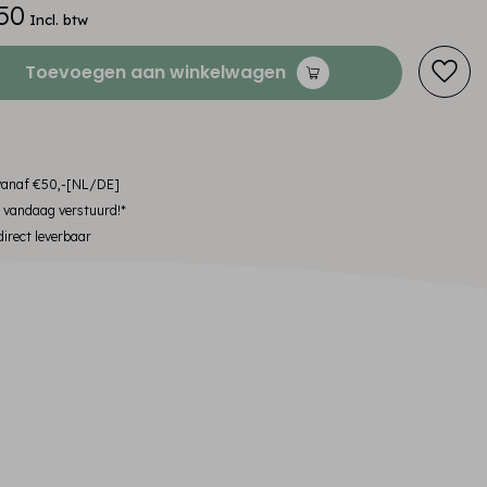
50
Incl. btw
Toevoegen aan winkelwagen
 vanaf €50,-[NL/DE]
, vandaag verstuurd!*
irect leverbaar