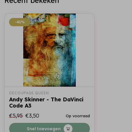
Recent bekeken
-41%
-41%
DECOUPAGE QUEEN
Andy Skinner - The DaVinci
Code A3
€5,95
€3,50
Op voorraad
Snel toevoegen