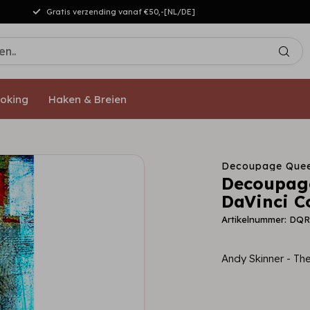
Gratis verzending vanaf €50,-[NL/DE]
oking
Haken & Breien
Decoupage Que
Decoupage
DaVinci C
Artikelnummer: DQ
Andy Skinner - T