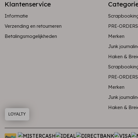
Klantenservice
Categori
Informatie
Scrapbookin
Verzending en retourneren
PRE-ORDERS
Betalingsmogelijkheden
Merken
Junk journali
Haken & Brei
Scrapbookin
PRE-ORDERS
Merken
Junk journali
Haken & Brei
LOYALTY