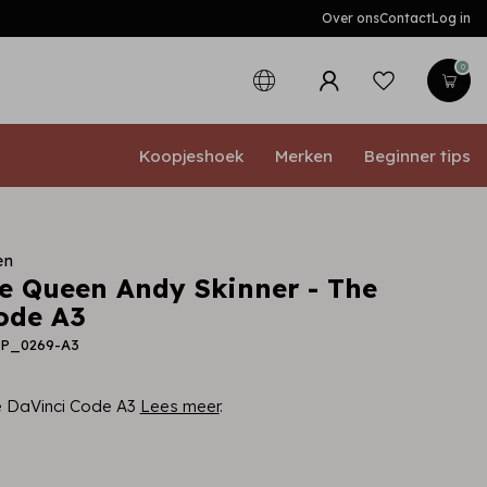
Over ons
Contact
Log in
0
Koopjeshoek
Merken
Beginner tips
en
 Queen Andy Skinner - The
ode A3
RP_0269-A3
he DaVinci Code A3
Lees meer
.