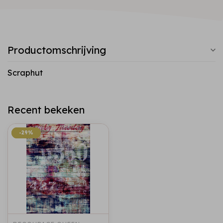
Productomschrijving
Scraphut
Recent bekeken
-29%
-29%