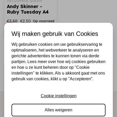
DECOUPAGE QUEEN
Andy Skinner -
Ruby Tuesday A4
€3,50
€2,50
Op voorraad
Snel toevoegen
Wij maken gebruik van Cookies
Wij gebruiken cookies om uw gebruikservaring te
optimaliseren, het webverkeer te analyseren en
gerichte advertenties te kunnen tonen via derde
partijen. Lees meer over hoe wij cookies gebruiken
en hoe u ze kunt beheren door op "Cookie
Schrijf je in voor de nieuwsbrief
instellingen" te klikken. Als u akkoord gaat met ons
Ontvang als eerste onze actie en nieuwe producten
gebruik van cookies, klikt u op "Accepteren”.
direct in je mailbox!
Cookie instellingen
Abonneer
Alles weigeren